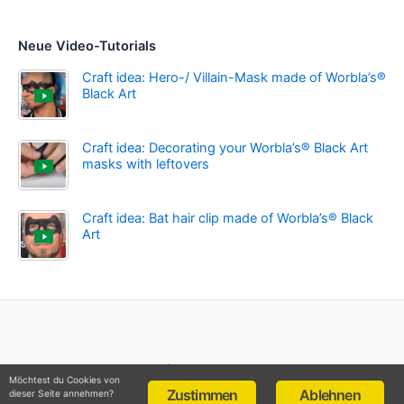
Neue Video-Tutorials
Craft idea: Hero-/ Villain-Mask made of Worbla’s®
Black Art
Craft idea: Decorating your Worbla’s® Black Art
masks with leftovers
Craft idea: Bat hair clip made of Worbla’s® Black
Art
Impressum
Möchtest du Cookies von
Datenschutz
Zustimmen
Ablehnen
dieser Seite annehmen?