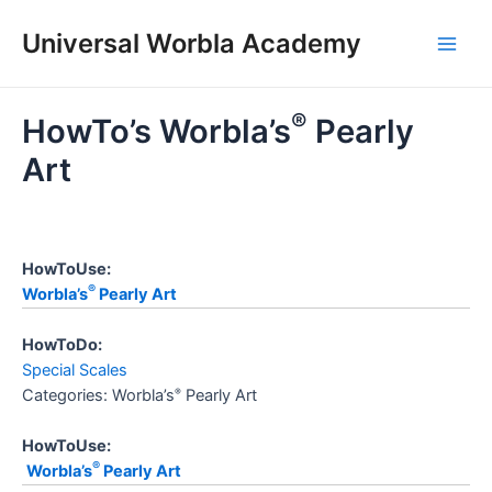
Skip
to
Universal Worbla Academy
Main
content
Men
®
HowTo’s Worbla’s
Pearly
Art
HowToUse:
®
Worbla’s
Pearly Art
HowToDo:
Special Scales
Categories: Worbla’s
Pearly Art
®
HowToUse:
®
Worbla’s
Pearly Art