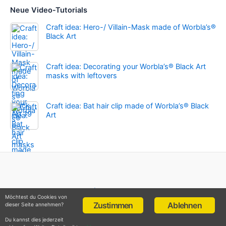
Neue Video-Tutorials
Craft idea: Hero-/ Villain-Mask made of Worbla’s®
Black Art
Craft idea: Decorating your Worbla’s® Black Art
masks with leftovers
Craft idea: Bat hair clip made of Worbla’s® Black
Art
Impressum
Möchtest du Cookies von
Datenschutz
Zustimmen
Ablehnen
dieser Seite annehmen?
Du kannst dies jederzeit