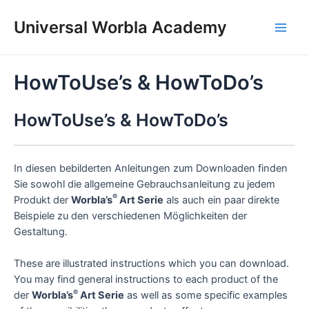
Skip
to
Universal Worbla Academy
Main
content
Men
HowToUse’s & HowToDo’s
HowToUse’s & HowToDo’s
In diesen bebilderten Anleitungen zum Downloaden finden
Sie sowohl die allgemeine Gebrauchsanleitung zu jedem
®
Produkt der
Worbla’s
Art Serie
als auch ein paar direkte
Beispiele zu den verschiedenen Möglichkeiten der
Gestaltung.
These are illustrated instructions which you can download.
You may find general instructions to each product of the
®
der
Worbla’s
Art Serie
as well as some specific examples