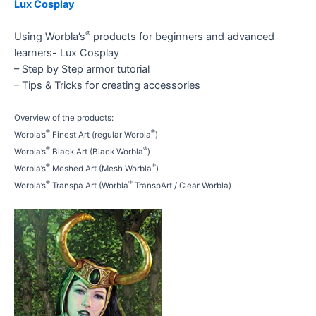
Lux Cosplay
®
Using Worbla’s
products for beginners and advanced
learners- Lux Cosplay
– Step by Step armor tutorial
– Tips & Tricks for creating accessories
Overview of the products:
®
®
Worbla’s
Finest Art (regular Worbla
)
®
®
Worbla’s
Black Art (Black Worbla
)
®
®
Worbla’s
Meshed Art (Mesh Worbla
)
®
®
Worbla’s
Transpa Art (Worbla
TranspArt / Clear Worbla)