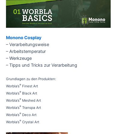
Monono Cosplay
– Verarbeitungsweise
– Arbeitstemperatur
– Werkzeuge
– Tipps und Tricks zur Verarbeitung
Grundlagen zu den Produkten:
®
Worbla’s
Finest Art
®
Worbla’s
Black Art
®
Worbla’s
Meshed Art
®
Worbla’s
Transpa Art
®
Worbla’s
Deco Art
®
Worbla’s
Crystal Art